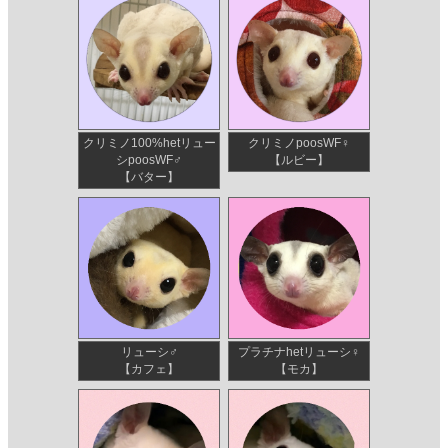
クリミノ100%hetリュー
クリミノpoosWF♀
シpoosWF♂
【ルビー】
【バター】
リューシ♂
プラチナhetリューシ♀
【カフェ】
【モカ】