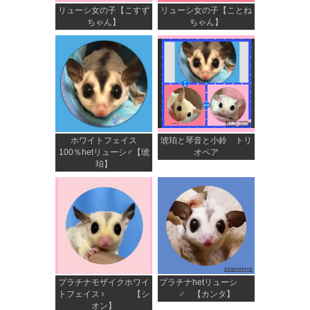
リューシ女の子【こすず
リューシ女の子【ことね
ちゃん】
ちゃん】
ホワイトフェイス
琥珀と琴音と小鈴 トリ
100％hetリューシ♂【琥
オペア
珀】
プラチナモザイクホワイ
プラチナhetリューシ
トフェイス♀ 【シ
♂ 【カンタ】
オン】