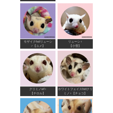
モザイクhetリューシ
リューシ♀
♂【ユメ】
【小雪】
クリミノwf♀
ホワイトフェイスhetクリ
【チロル】
ミノ♀【チョコ】