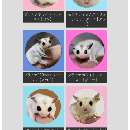
プラチナホワイトフェイ
モシスティックス（リュ
ス♀【リン】
ーシモザイク）♂【グッ
チ】
プラチナ100％hetリュー
プラチナホワイトフェイ
シ♂【スカイ】
ス♀【ダイヤ】