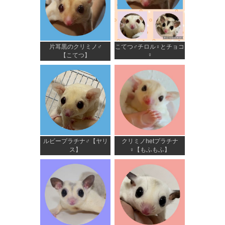
片耳黒のクリミノ♂
こてつ♂チロル♀とチョコ
♀
【こてつ】
ルビープラチナ♂【ヤリ
クリミノhetプラチナ
ス】
♀【もふもふ】