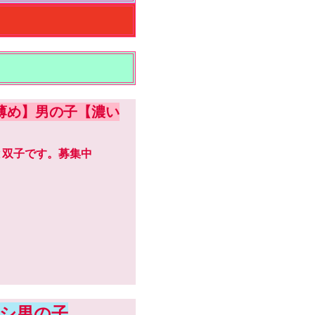
薄め】男の子【濃い
子と双子です。募集中
シ男の子