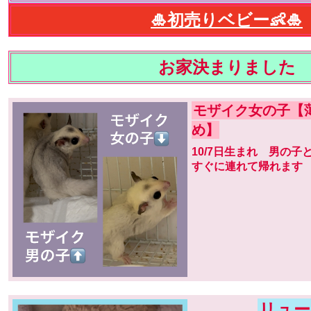
🎍初売りベビー👶🎍
お家決まりました
モザイク女の子【
め】
10/7日生まれ 男の
すぐに連れて帰れます
リュー