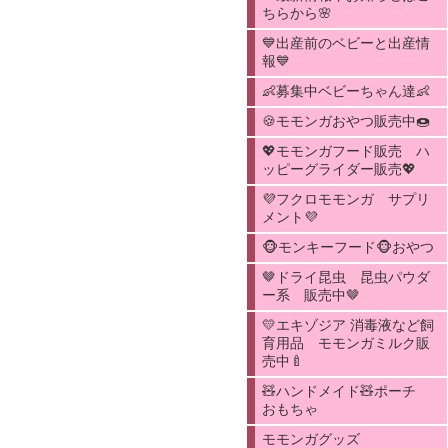
ちらから🌸
💙出産前のベビーと出産情
報💙
👶募集中ベビーちゃん達👶
🍪モモンガおやつ販売中🍩
💖モモンガフード販売 ハ
ッピーグライダー販売💖
💜フクロモモンガ サプリ
メント💜
🐵モンキーフード🐵おやつ
🤎ドライ昆虫 昆虫パウダ
ー系 販売中🤎
💛エキゾジア 消毒液など飼
育用品 モモンガミルク販
売中🍼
🧸ハンドメイド🧸ポーチ
おもちゃ
モモンガグッズ