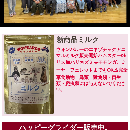
新商品ミルク
ウォンバルーのエキゾチックアニ
マルミルク販売開始ハムスター🐹
リス🐿️ハリネズミ🦔モモンガ、ミ
ーヤ フェレットまでもOK⚠️完全
草食動物・鳥類・猛禽類・両生
類・爬虫類には与えないでくださ
い。
ハッピーグライダー販売中。