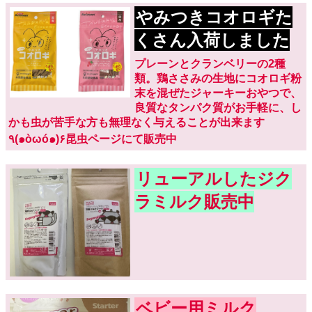
やみつきコオロギた
くさん入荷しました
プレーンとクランベリーの2種
類。鶏ささみの生地にコオロギ粉
末を混ぜたジャーキーおやつで、
良質なタンパク質がお手軽に、し
かも虫が苦手な方も無理なく与えることが出来ます
٩(๑òωó๑)۶昆虫ページにて販売中
リューアルしたジク
ラミルク販売中
ベビー用ミルク