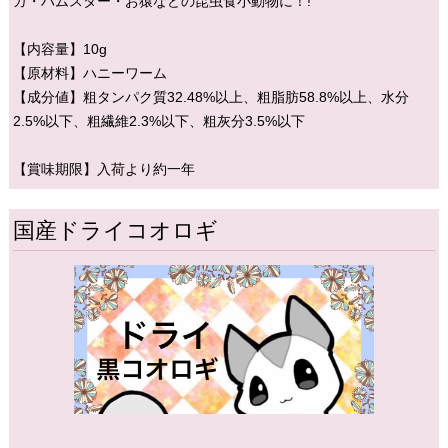
ガ・ハムスター・お猿などの昆虫食小動物に！!
【内容量】10g
【原材料】ハニーワーム
【成分値】粗タンパク質32.48%以上、粗脂肪58.8%以上、水分
2.5%以下、粗繊維2.3%以下、粗灰分3.5%以下
【賞味期限】入荷より約一年
国産ドライコオロギ