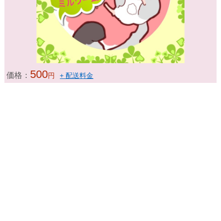
500
価格：
円
+ 配送料金
ミルワーム40g
ミルワーム100g
500円
1,000円
在庫あり
数量：
カゴに入れる
商品の説明
そのまんまのドライミルワームです。さなぎや成虫が含まれますが
そのまま与えて頂いて問題ありません。