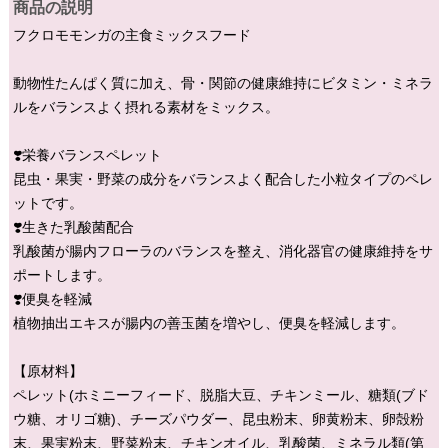
商品の説明
フクロモモンガの主食ミックスフード
動物性たんぱく質に加え、骨・関節の健康維持にビタミン・ミネラ
ルをバランスよく摂れる素材をミックス。
❣️栄養バランスペレット
昆虫・果実・野菜の成分をバランスよく配合した小粒タイプのペレ
ットです。
❣️生きた乳酸菌配合
乳酸菌が腸内フローラのバランスを整え、消化器官の健康維持をサ
ポートします。
❣️便臭を軽減
植物抽出エキスが腸内の善玉菌を増やし、便臭を軽減します。
【原材料】
ペレット(ホミニーフィード、脱脂大豆、チキンミール、糖類(ブド
ウ糖、オリゴ糖)、チーズパウダー、昆虫粉末、卵黄粉末、卵殻粉
末、果実粉末、野菜粉末、チキンオイル、乳酸菌、ミネラル類(第