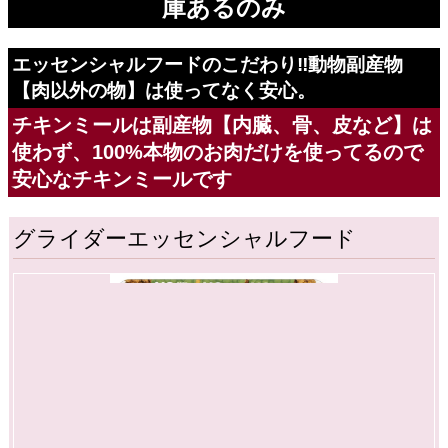
保証成分
粗タンパク質:32.0%以上、脂質:12.0%以上、粗繊維:6.0%以下、水分:12.0%
以下
USA Pet-pro社
エキゾチックニュートリションのフー
ドについて
物価と送料上昇にて次回入荷未定。在
庫あるのみ
エッセンシャルフードのこだわり‼️動物副産物
【肉以外の物】は使ってなく安心。
チキンミールは副産物【内臓、骨、皮など】は
使わず、100%本物のお肉だけを使ってるので
安心なチキンミールです
グライダーエッセンシャルフード