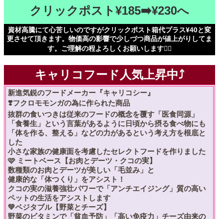
クリックポスト¥185➡️¥230へ
資材高騰にて心苦しいのですがクリックポスト箱代プラス¥40と変
更させて頂きます。物価高の影響で少しづつ商品が値上がりしてま
す。ご理解の程よろしくお願いします🙇‍♀️
キャリコフード人気上昇中⤴️
新進気鋭のフードメーカー『キャリコシー』
❣️フクロモモンガの為に作られた商品
抜群の食いつきは従来のフードの概念を覆す「医食同源」
「食養生」という言葉があるように日頃から摂る食べ物にも
「体を作る、整える」などの力があるという考え方を根底と
した
小さな家族の健康面を考慮したセレクトフードを作りました
🩷 ミートベース【お肉とデーツ・クコの実】
数種類のお肉とデーツが美しい「毛並み」と
健康的な「体つくり」をアシスト！
クコの実の滋養強壮パワーで「アンチエイジング」質の高い
ペットの生活をアシストします
💚ベジタブル【野菜とチーズ】
野菜のビタミンで「貧血予防」「高い免疫力」チーズ由来の