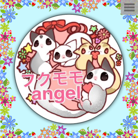
T
o
g
g
l
e
n
a
v
i
g
a
t
i
o
n