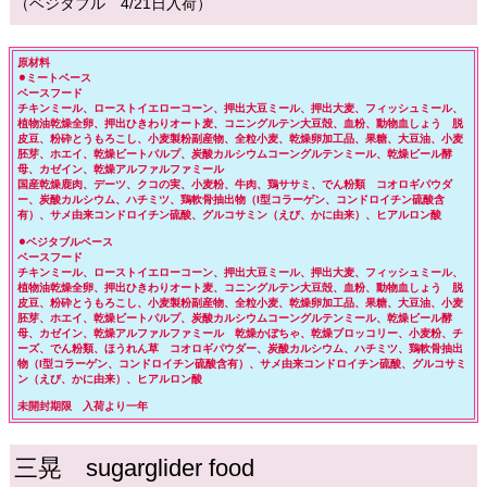
（ベジタブル 4/21日入荷）
原材料
⚫︎ミートベース
ベースフード
チキンミール、ローストイエローコーン、押出大豆ミール、押出大麦、フィッシュミール、
植物油乾燥全卵、押出ひきわりオート麦、コニングルテン大豆殻、血粉、動物血しょう 脱
皮豆、粉砕とうもろこし、小麦製粉副産物、全粒小麦、乾燥卵加工品、果糖、大豆油、小麦
胚芽、ホエイ、乾燥ビートパルプ、炭酸カルシウムコーングルテンミール、乾燥ビール酵
母、カゼイン、乾燥アルファルファミール
国産乾燥鹿肉、デーツ、クコの実、小麦粉、牛肉、鶏ササミ、でん粉類 コオロギパウダ
ー、炭酸カルシウム、ハチミツ、鶏軟骨抽出物（I型コラーゲン、コンドロイチン硫酸含
有）、サメ由来コンドロイチン硫酸、グルコサミン（えび、かに由来）、ヒアルロン酸
⚫︎ベジタブルベース
ベースフード
チキンミール、ローストイエローコーン、押出大豆ミール、押出大麦、フィッシュミール、
植物油乾燥全卵、押出ひきわりオート麦、コニングルテン大豆殻、血粉、動物血しょう 脱
皮豆、粉砕とうもろこし、小麦製粉副産物、全粒小麦、乾燥卵加工品、果糖、大豆油、小麦
胚芽、ホエイ、乾燥ビートパルプ、炭酸カルシウムコーングルテンミール、乾燥ビール酵
母、カゼイン、乾燥アルファルファミール 乾燥かぼちゃ、乾燥ブロッコリー、小麦粉、チ
ーズ、でん粉類、ほうれん草 コオロギパウダー、炭酸カルシウム、ハチミツ、鶏軟骨抽出
物（I型コラーゲン、コンドロイチン硫酸含有）、サメ由来コンドロイチン硫酸、グルコサミ
ン（えび、かに由来）、ヒアルロン酸
未開封期限 入荷より一年
三晃 sugarglider food