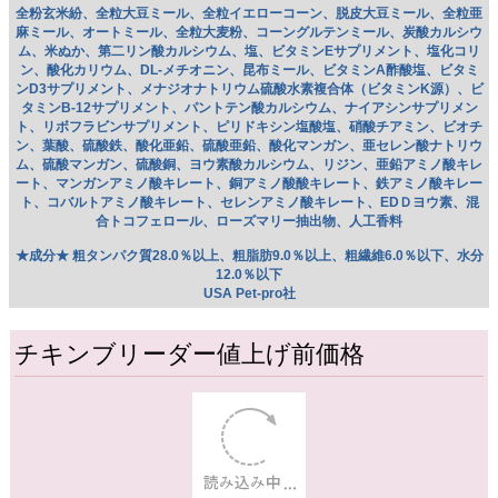
在庫切れ
商品の説明
“アメリカのブリーダ愛用”Ｐｅｔ-Pro社のフードです。
原材料は植物性のみを使用し、フルーツのいい匂いで食い付き抜
群！！
ハッピーグライダー グローバル
全粉玄米紛、全粒大豆ミール、全粒イエローコーン、脱皮大豆ミール、全粒亜
麻ミール、オートミール、全粒大麦粉、コーングルテンミール、炭酸カルシウ
ム、米ぬか、第二リン酸カルシウム、塩、ビタミンEサプリメント、塩化コリ
ン、酸化カリウム、DL-メチオニン、昆布ミール、ビタミンA酢酸塩、ビタミ
ンD3サプリメント、メナジオナトリウム硫酸水素複合体（ビタミンK源）、ビ
タミンB-12サプリメント、パントテン酸カルシウム、ナイアシンサプリメン
ト、リボフラビンサプリメント、ピリドキシン塩酸塩、硝酸チアミン、ビオチ
ン、葉酸、硫酸鉄、酸化亜鉛、硫酸亜鉛、酸化マンガン、亜セレン酸ナトリウ
ム、硫酸マンガン、硫酸銅、ヨウ素酸カルシウム、リジン、亜鉛アミノ酸キレ
ート、マンガンアミノ酸キレート、銅アミノ酸酸キレート、鉄アミノ酸キレー
ト、コバルトアミノ酸キレート、セレンアミノ酸キレート、EDＤヨウ素、混
合トコフェロール、ローズマリー抽出物、人工香料
★成分★ 粗タンパク質28.0％以上、粗脂肪9.0％以上、粗繊維6.0％以下、水分
12.0％以下