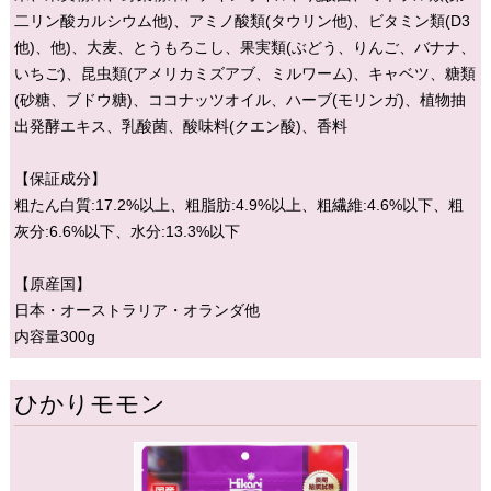
二リン酸カルシウム他)、アミノ酸類(タウリン他)、ビタミン類(D3
他)、他)、大麦、とうもろこし、果実類(ぶどう、りんご、バナナ、
いちご)、昆虫類(アメリカミズアブ、ミルワーム)、キャベツ、糖類
(砂糖、ブドウ糖)、ココナッツオイル、ハーブ(モリンガ)、植物抽
出発酵エキス、乳酸菌、酸味料(クエン酸)、香料
【保証成分】
粗たん白質:17.2%以上、粗脂肪:4.9%以上、粗繊維:4.6%以下、粗
灰分:6.6%以下、水分:13.3%以下
【原産国】
日本・オーストラリア・オランダ他
内容量300g
ひかりモモン