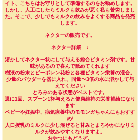
イト、こちらはお守りとして準備するのをお勧めします。
しかし、人工にしたらミルクも飲みが悪く私も苦労しまし
た。そこで、少しでもミルクの飲みをよくする商品を発売
します。
ネクターの販売です。
ネクター詳細 ↓
溶かしてネクター状にして与える総合ビタミン剤です。甘
味があるので喜んで舐めてくれます
樹液の粉末とピーポレン花粉と各種ビタミン栄養の混合。
少量のパウダーを器に入れ、同量〜3倍の水に溶かして与
えてください
とろみのある状態がベストです。
週に1回、スプーン1杯与えると健康維持の栄養補給になり
ます
ベビーや妊娠中、病気療養中のモモンガちゃんにもおすす
め!
人口授乳のミルクに少し混ぜると甘みとまろやかになりミ
ルクが飲みやすくなりますよ。
おやつにもどうぞ。